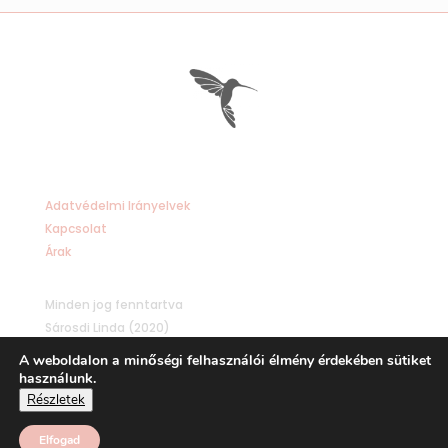
Adatvédelmi Irányelvek
Kapcsolat
Árak
Minden jog fenntartva
Sárosdi Linda (2020)
A weboldalon a minőségi felhasználói élmény érdekében sütiket
használunk.
design: vighlevente.hu
Részletek
Elfogad