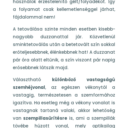
használok érzéstelenítő gélt/folyadékot. Így
a folyamat csak kellemetlenséggel járhat,
fájdalommal nem!
A tetoválása szinte minden esetben kisebb-
nagyobb duzzanattal jár. Közvetlenül
sminktetoválás után a betetovált szín sokkal
erőteljesebbnek, élénkebbnek hat! A duzzanat
pár óra alatt eltűnik, a szín viszont pár napig
erősebbnek látszik majd.
Választható
különböző vastagságú
szemhéjvonal
, az egészen vékonytól a
vastagig, természetesen a szemformához
igazítva. Ha esetleg még a vékony vonalat is
vastagnak tartaná valaki, akkor lehetőség
van
szempillasűrítésre
is, ami a szempillák
tövébe húzott vonal, mely optikailag