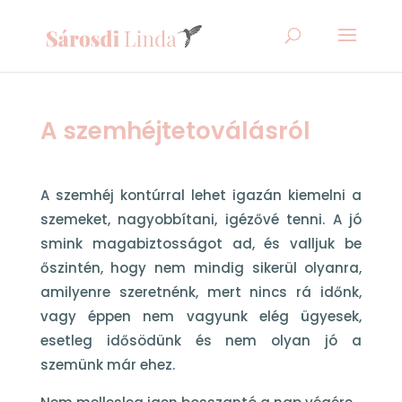
A szemhéjtetoválásról
A szemhéj kontúrral lehet igazán kiemelni a
szemeket, nagyobbítani, igézővé tenni. A jó
smink magabiztosságot ad, és valljuk be
őszintén, hogy nem mindig sikerül olyanra,
amilyenre szeretnénk, mert nincs rá időnk,
vagy éppen nem vagyunk elég ügyesek,
esetleg idősödünk és nem olyan jó a
szemünk már ehez.