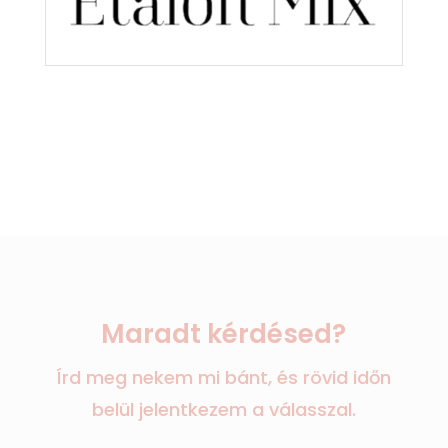
Maradt kérdésed?
Írd meg nekem mi bánt, és rövid időn
belül jelentkezem a válasszal.