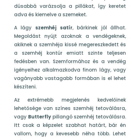
dúsabbá varázsolja a pillákat, így keretet
adva és kiemelve a szemeket.
A lágy
szemhéj satír
, bárkinek jól állhat.
Megoldást nyújt azoknak a vendégeknek,
akiknek a szemhéja kissé megereszkedett és
a szemhéj kontúr emiatt szinte teljesen
fedésben van. Szemformához és a vendég
igényeihez alkalmazkodva finom lágy, vagy
vagányabb vastagabb formában is el lehet
készíteni.
Az extrémebb megjelenés kedvelőinek
lehetősége van színes szemhéj tetoválásra,
vagy
Butterfly
pillangó szemhéj tetoválásra.
Itt csak a képzelet szabhat határt, bár én
vallom, hogy a kevesebb néha több. Lehet