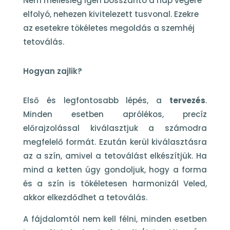
Nem mellesleg igen bosszantó a nap végére
elfolyó, nehezen kivitelezett tusvonal. Ezekre
az esetekre tökéletes megoldás a szemhéj
tetoválás.
Hogyan zajlik?
Első és legfontosabb lépés, a
tervezés
.
Minden esetben aprólékos, precíz
előrajzolással kiválasztjuk a számodra
megfelelő formát. Ezután kerül kiválasztásra
az a szín, amivel a tetoválást elkészítjük. Ha
mind a ketten úgy gondoljuk, hogy a forma
és a szín is tökéletesen harmonizál Veled,
akkor elkezdődhet a tetoválás.
A fájdalomtól nem kell félni, minden esetben