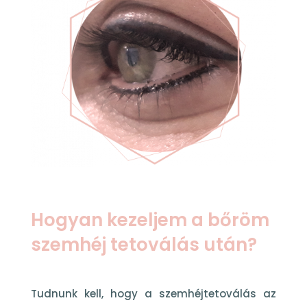
Hogyan kezeljem a bőröm
szemhéj tetoválás után?
Tudnunk kell, hogy a szemhéjtetoválás az