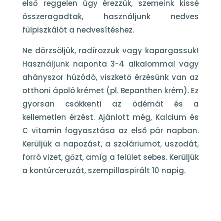
első reggelen úgy érezzük, szemeink kissé
összeragadtak, használjunk nedves
fülpiszkálót a nedvesítéshez.
Ne dörzsöljük, radírozzuk vagy kapargassuk!
Használjunk naponta 3-4 alkalommal vagy
ahányszor húzódó, viszkető érzésünk van az
otthoni ápoló krémet (pl. Bepanthen krém). Ez
gyorsan csökkenti az ödémát és a
kellemetlen érzést. Ajánlott még, Kalcium és
C vitamin fogyasztása az első pár napban.
Kerüljük a napozást, a szoláriumot, uszodát,
forró vizet, gőzt, amíg a felület sebes. Kerüljük
a kontúrceruzát, szempillaspirált 10 napig.