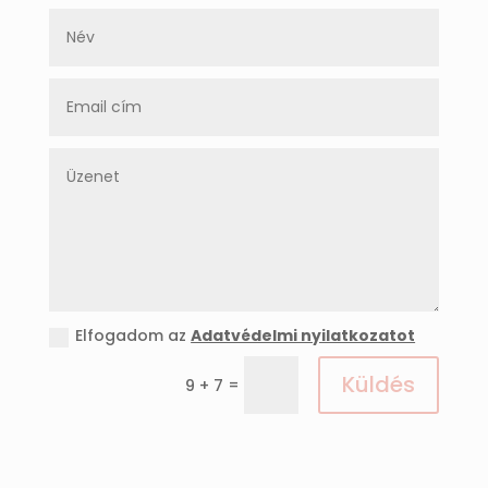
Elfogadom az
Adatvédelmi nyilatkozatot
Küldés
=
9 + 7