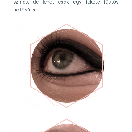
színes, de lehet csak egy fekete füstös
hatású is.