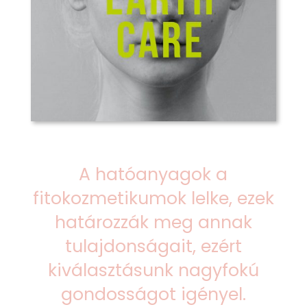
A hatóanyagok a
fitokozmetikumok lelke, ezek
határozzák meg annak
tulajdonságait, ezért
kiválasztásunk nagyfokú
gondosságot igényel.