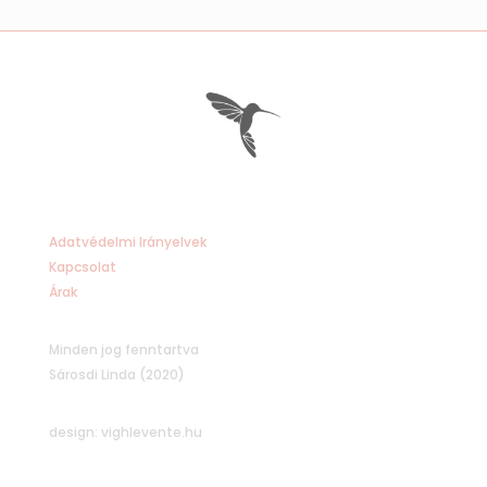
Adatvédelmi Irányelvek
Kapcsolat
Árak
Minden jog fenntartva
Sárosdi Linda (2020)
design: vighlevente.hu