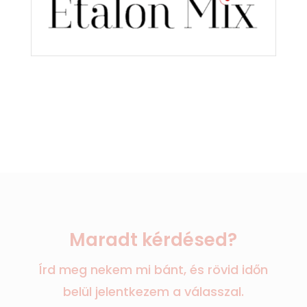
Maradt kérdésed?
Írd meg nekem mi bánt, és rövid időn
belül jelentkezem a válasszal.