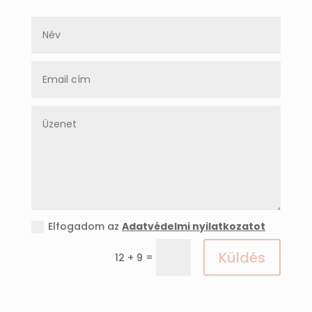
Elfogadom az
Adatvédelmi nyilatkozatot
Küldés
=
12 + 9