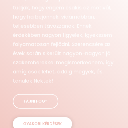
tudják, hogy engem csakis az motivál,
hogy ha bejönnek, vidámabban,
teljesebben távozzanak. Ennek
érdekében nagyon figyelek, igyekszem
folyamatosan fejlődni. Szerencsére az
évek során sikerült nagyon-nagyon jó
szakemberekkel megismerkednem, így
amíg csak lehet, addig megyek, és
tanulok Nektek!
FÁJNI FOG?
GYAKORI KÉRDÉSEK