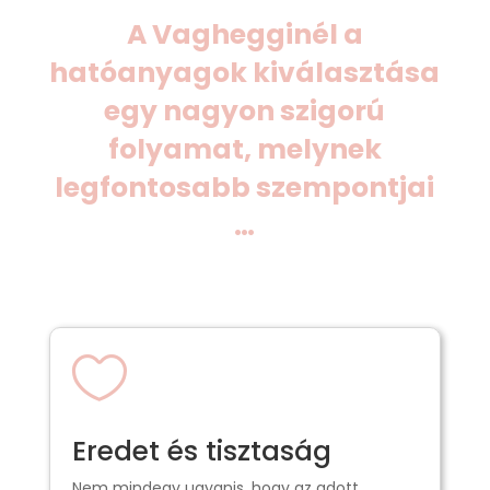
A Vaghegginél a
hatóanyagok kiválasztása
egy nagyon szigorú
folyamat, melynek
legfontosabb szempontjai
…

Eredet és tisztaság
Nem mindegy ugyanis, hogy az adott