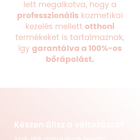
lett megalkotva, hogy a
professzionális
kozmetikai
kezelés mellett
otthoni
termékeket is tartalmaznak,
így
garantálva a 100%-os
bőrápolást.
Készen állsz a változásra?
Azok, akik régóta járnak hozzám