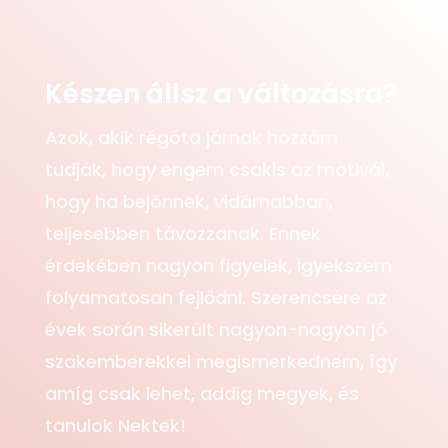
Készen állsz a változásra?
Azok, akik régóta járnak hozzám
tudják, hogy engem csakis az motivál,
hogy ha bejönnek, vidámabban,
teljesebben távozzanak. Ennek
érdekében nagyon figyelek, igyekszem
folyamatosan fejlődni. Szerencsére az
évek során sikerült nagyon-nagyon jó
szakemberekkel megismerkednem, így
amíg csak lehet, addig megyek, és
tanulok Nektek!