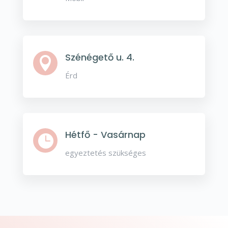
Szénégető u. 4.

Érd
Hétfő - Vasárnap

egyeztetés szükséges