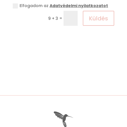
Elfogadom az
Adatvédelmi nyilatkozatot
Küldés
=
9 + 3